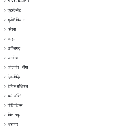
VB G RAM G
एंटरटेन्मेंट
कृषि\किसान
कोरबा
क्राइम
छत्तीसगढ़
जनसेवा
जाँजगीर -चाँपा
देश-विदेश
दैनिक राशिफ़ल
धर्म भक्ति
पॉलिटिक्स
बिलासपुर
भ्रष्टाचार