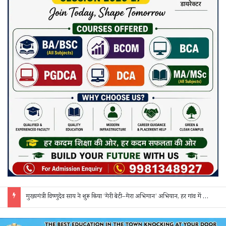
सक्ती: ₹90 लाख की ठगी का खुलासा, एक महिला समेत 3 आरोपी गिरफ्तार