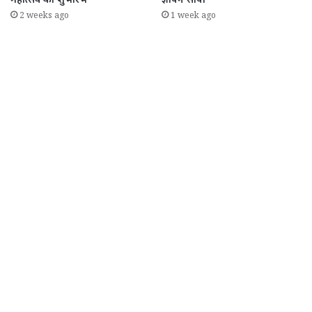
महोत्सव का शुभारंभ
ज्ञापन सौंपा
2 weeks ago
1 week ago