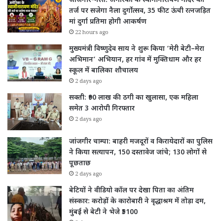
जांजगीर-नैला: अमेरिका के स्वामीनारायण मंदिर की
तर्ज पर सजेगा नैला दुर्गोत्सव, 35 फीट ऊंची रत्नजड़ित
मां दुर्गा प्रतिमा होगी आकर्षण
22 hours ago
मुख्यमंत्री विष्णुदेव साय ने शुरू किया ‘मेरी बेटी–मेरा
अभिमान’ अभियान, हर गांव में मुक्तिधाम और हर
स्कूल में बालिका शौचालय
2 days ago
सक्ती: ₹90 लाख की ठगी का खुलासा, एक महिला
समेत 3 आरोपी गिरफ्तार
2 days ago
जांजगीर चाम्पा: बाहरी मजदूरों व किरायेदारों का पुलिस
ने किया सत्यापन, 150 दस्तावेज जांचे; 130 लोगों से
पूछताछ
2 days ago
बेटियों ने वीडियो कॉल पर देखा पिता का अंतिम
संस्कार: करोड़ों के कारोबारी ने वृद्धाश्रम में तोड़ा दम,
मुंबई से बेटी ने भेजे ₹5100