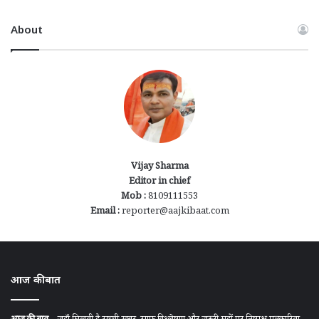
About
Vijay Sharma
Editor in chief
Mob :
8109111553
Email :
reporter@aajkibaat.com
आज की बात