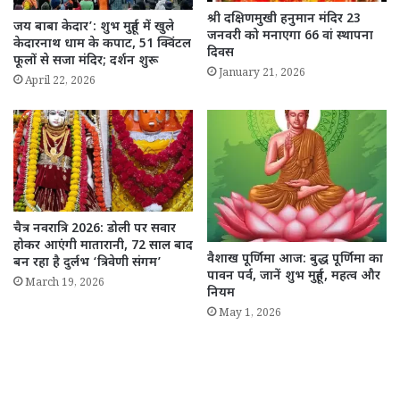
श्री दक्षिणमुखी हनुमान मंदिर 23
जय बाबा केदार’: शुभ मुहूर्त में खुले
जनवरी को मनाएगा 66 वां स्थापना
केदारनाथ धाम के कपाट, 51 क्विंटल
दिवस
फूलों से सजा मंदिर; दर्शन शुरू
January 21, 2026
April 22, 2026
चैत्र नवरात्रि 2026: डोली पर सवार
होकर आएंगी मातारानी, 72 साल बाद
वैशाख पूर्णिमा आज: बुद्ध पूर्णिमा का
बन रहा है दुर्लभ ‘त्रिवेणी संगम’
पावन पर्व, जानें शुभ मुहूर्त, महत्व और
March 19, 2026
नियम
May 1, 2026