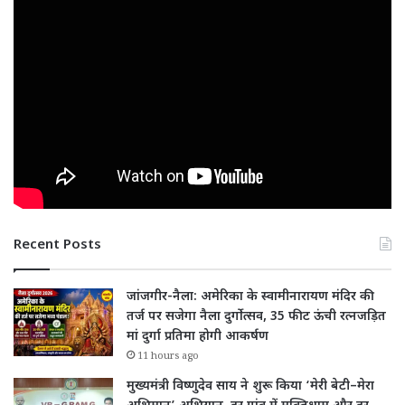
Recent Posts
जांजगीर-नैला: अमेरिका के स्वामीनारायण मंदिर की
तर्ज पर सजेगा नैला दुर्गोत्सव, 35 फीट ऊंची रत्नजड़ित
मां दुर्गा प्रतिमा होगी आकर्षण
11 hours ago
मुख्यमंत्री विष्णुदेव साय ने शुरू किया ‘मेरी बेटी–मेरा