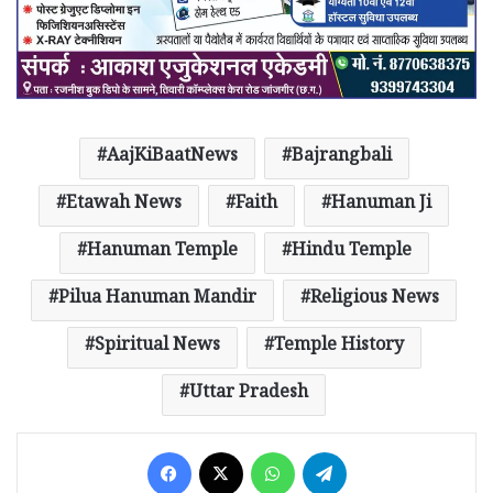
AajKiBaatNews
Bajrangbali
Etawah News
Faith
Hanuman Ji
Hanuman Temple
Hindu Temple
Pilua Hanuman Mandir
Religious News
Spiritual News
Temple History
Uttar Pradesh
Facebook
X
WhatsApp
Telegram