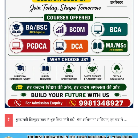
सक्ती: ₹90 लाख की ठगी का खुलासा, एक महिला समेत 3 आरोपी गिरफ्तार