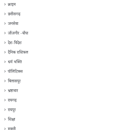
क्राइम
छत्तीसगढ़
जनसेवा
जाँजगीर -चाँपा
देश-विदेश
दैनिक राशिफ़ल
धर्म भक्ति
पॉलिटिक्स
बिलासपुर
भ्रष्टाचार
रायगढ़
रायपुर
शिक्षा
सक्ती