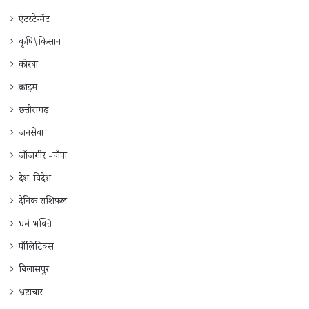
एंटरटेन्मेंट
कृषि\किसान
कोरबा
क्राइम
छत्तीसगढ़
जनसेवा
जाँजगीर -चाँपा
देश-विदेश
दैनिक राशिफ़ल
धर्म भक्ति
पॉलिटिक्स
बिलासपुर
भ्रष्टाचार