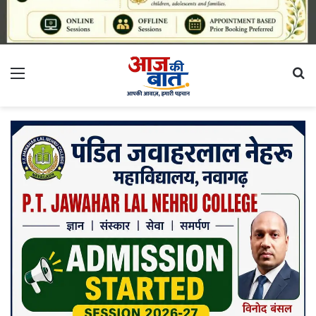
Menu
S