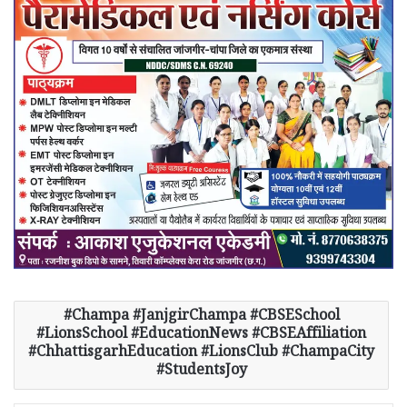
Champa #JanjgirChampa #CBSESchool
#LionsSchool #EducationNews #CBSEAffiliation
#ChhattisgarhEducation #LionsClub #ChampaCity
#StudentsJoy