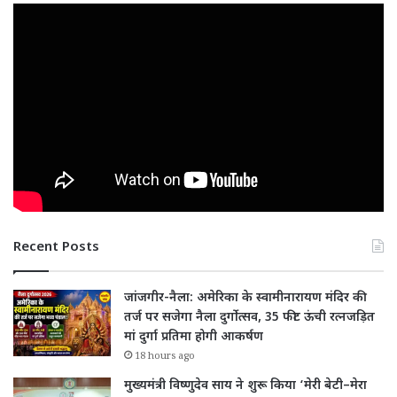
Recent Posts
जांजगीर-नैला: अमेरिका के स्वामीनारायण मंदिर की
तर्ज पर सजेगा नैला दुर्गोत्सव, 35 फीट ऊंची रत्नजड़ित
मां दुर्गा प्रतिमा होगी आकर्षण
18 hours ago
मुख्यमंत्री विष्णुदेव साय ने शुरू किया ‘मेरी बेटी–मेरा