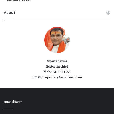
About
Vijay Sharma
Editor in chief
Mob :
8109111553
Email :
reporter@aajkibaat.com
आज की बात