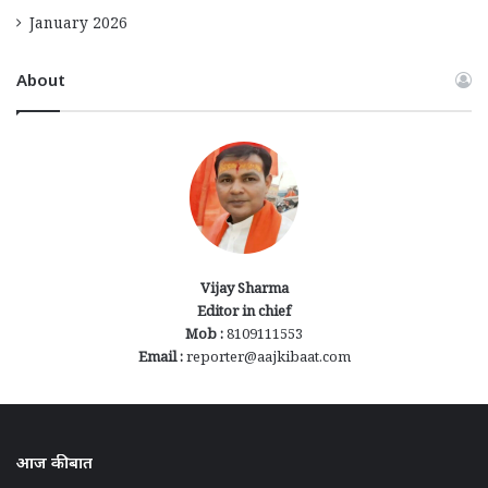
January 2026
About
Vijay Sharma
Editor in chief
Mob :
8109111553
Email :
reporter@aajkibaat.com
आज की बात