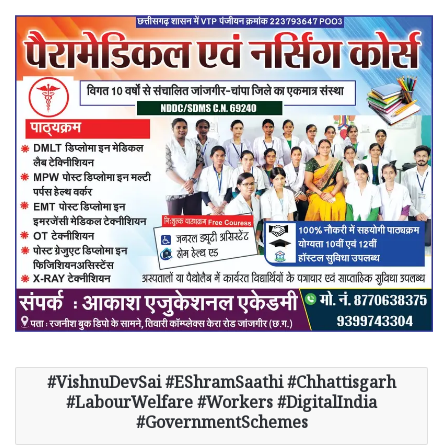
VishnuDevSai #EShramSaathi #Chhattisgarh
#LabourWelfare #Workers #DigitalIndia
#GovernmentSchemes