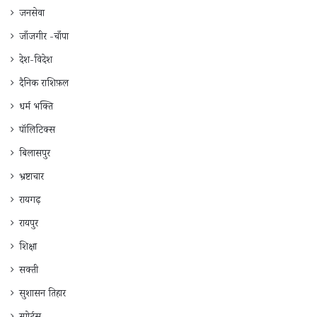
जनसेवा
जाँजगीर -चाँपा
देश-विदेश
दैनिक राशिफ़ल
धर्म भक्ति
पॉलिटिक्स
बिलासपुर
भ्रष्टाचार
रायगढ़
रायपुर
शिक्षा
सक्ती
सुशासन तिहार