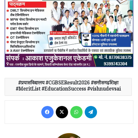
प्रयासविद्यालय #CGBSEResult2026 #छत्तीसगढ़शिक्षा
#MeritList #EducationSuccess #vishnudevsai
Facebook
X
WhatsApp
Telegram