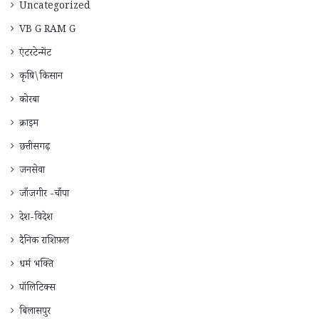
Uncategorized
VB G RAM G
एंटरटेन्मेंट
कृषि\किसान
कोरबा
क्राइम
छत्तीसगढ़
जनसेवा
जाँजगीर -चाँपा
देश-विदेश
दैनिक राशिफ़ल
धर्म भक्ति
पॉलिटिक्स
बिलासपुर