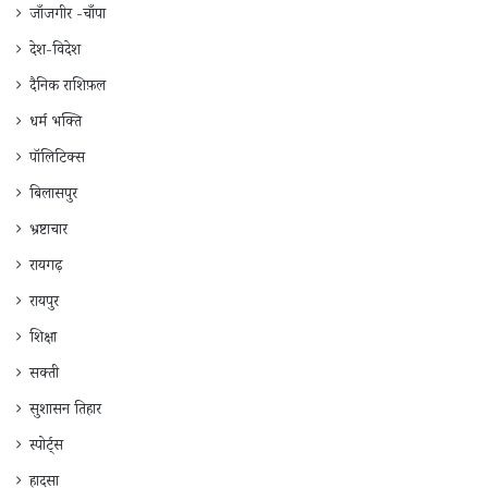
जाँजगीर -चाँपा
देश-विदेश
दैनिक राशिफ़ल
धर्म भक्ति
पॉलिटिक्स
बिलासपुर
भ्रष्टाचार
रायगढ़
रायपुर
शिक्षा
सक्ती
सुशासन तिहार
स्पोर्ट्स
हादसा