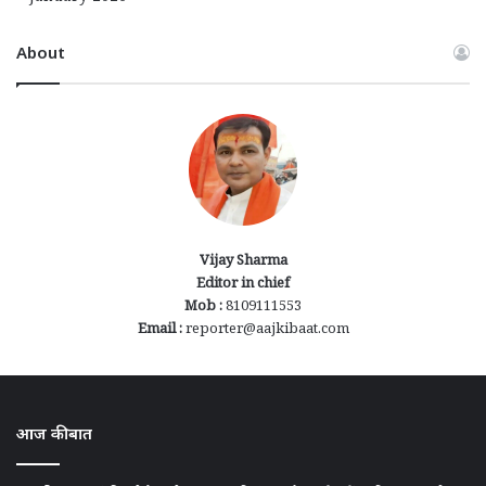
About
Vijay Sharma
Editor in chief
Mob :
8109111553
Email :
reporter@aajkibaat.com
आज की बात