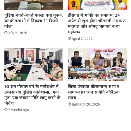
पुड़िया बेचते-बेचते पकड़ा गया युवक,
हीरागढ़ में भक्ति का समागम: 24
घर की तलाशी में निकला 21 किलो
अप्रैल से शुरू होगा श्रीलक्ष्मी-नारायण
गांजा
महायज्ञ और श्रीमद् भागवत कथा
महोत्सव
July 5, 2026
April 2, 2026
IG राम गोपाल गर्ग के मार्गदर्शन में
जिला पंचायत की सामान्य सभा व
उच्चस्तरीय पुलिस कार्यशाला, ‘एक
सामान्य प्रशासन समिति की बैठक
गुंडा-एक जवान’ नीति लागू करने के
संपन्न
निर्देश
January 20, 2026
2 weeks ago