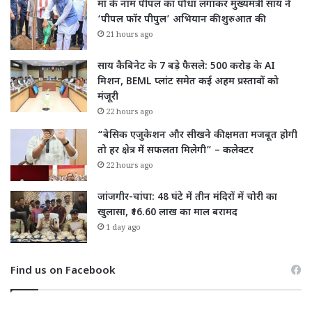
माँ के नाम पीपल का पौधा लगाकर मुख्यमंत्री साय ने
‘पीपल फॉर पीपुल’ अभियान की शुरुआत की
21 hours ago
साय कैबिनेट के 7 बड़े फैसले: 500 करोड़ के AI
मिशन, BEML प्लांट समेत कई अहम प्रस्तावों को
मंजूरी
22 hours ago
“बेसिक एजुकेशन और सीखने की क्षमता मजबूत होगी
तो हर क्षेत्र में सफलता मिलेगी” – कलेक्टर
22 hours ago
जांजगीर-चांपा: 48 घंटे में तीन मंदिरों में चोरी का
खुलासा, ₹16.60 लाख का माल बरामद
1 day ago
Find us on Facebook