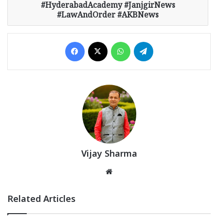
#HyderabadAcademy #JanjgirNews
#LawAndOrder #AKBNews
Facebook
X
WhatsApp
Telegram
Vijay Sharma
Website
Related Articles