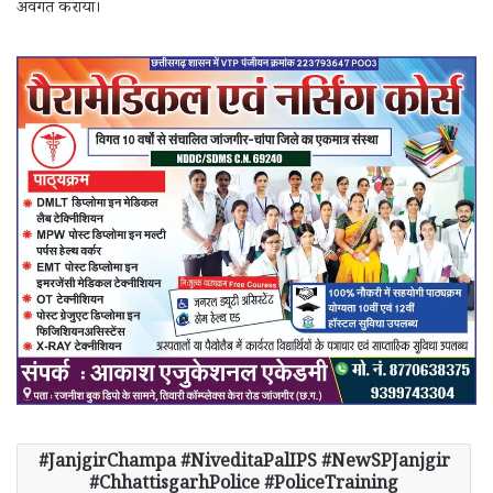
अवगत कराया।
JanjgirChampa #NiveditaPalIPS #NewSPJanjgir
#ChhattisgarhPolice #PoliceTraining