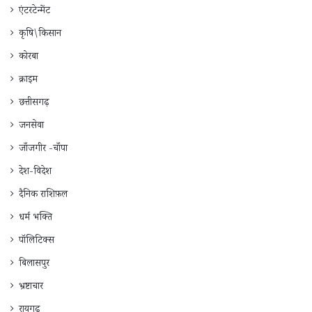
एंटरटेन्मेंट
कृषि\किसान
कोरबा
क्राइम
छत्तीसगढ़
जनसेवा
जाँजगीर -चाँपा
देश-विदेश
दैनिक राशिफ़ल
धर्म भक्ति
पॉलिटिक्स
बिलासपुर
भ्रष्टाचार
रायगढ़