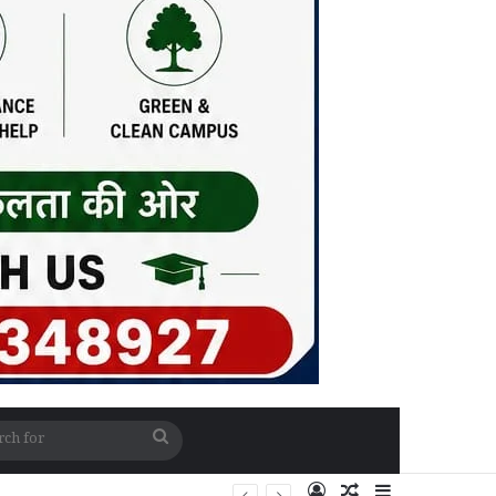
Search
for
Log In
Random Article
Sidebar