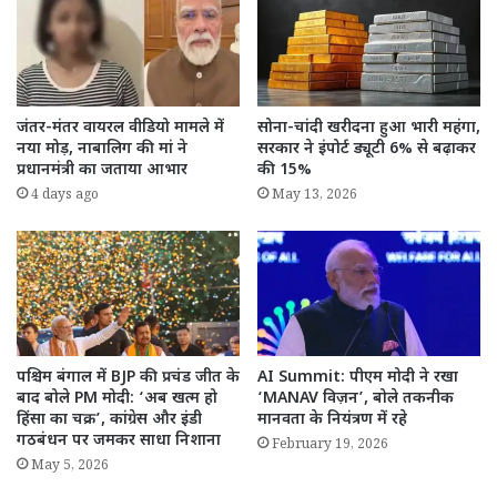
जंतर-मंतर वायरल वीडियो मामले में
सोना-चांदी खरीदना हुआ भारी महंगा,
नया मोड़, नाबालिग की मां ने
सरकार ने इंपोर्ट ड्यूटी 6% से बढ़ाकर
प्रधानमंत्री का जताया आभार
की 15%
4 days ago
May 13, 2026
पश्चिम बंगाल में BJP की प्रचंड जीत के
AI Summit: पीएम मोदी ने रखा
बाद बोले PM मोदी: ‘अब खत्म हो
‘MANAV विज़न’, बोले तकनीक
हिंसा का चक्र’, कांग्रेस और इंडी
मानवता के नियंत्रण में रहे
गठबंधन पर जमकर साधा निशाना
February 19, 2026
May 5, 2026