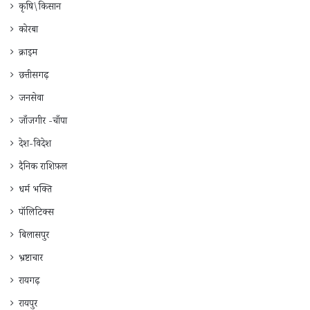
कृषि\किसान
कोरबा
क्राइम
छत्तीसगढ़
जनसेवा
जाँजगीर -चाँपा
देश-विदेश
दैनिक राशिफ़ल
धर्म भक्ति
पॉलिटिक्स
बिलासपुर
भ्रष्टाचार
रायगढ़
रायपुर