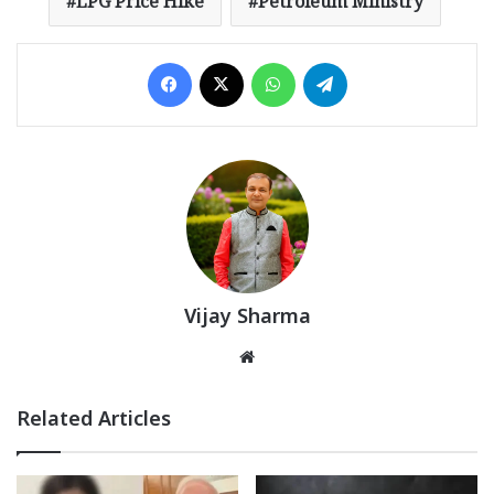
LPG Price Hike
Petroleum Ministry
Facebook
X
WhatsApp
Telegram
Vijay Sharma
Website
Related Articles