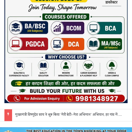
सक्ती: ₹90 लाख की ठगी का खुलासा, एक महिला समेत 3 आरोपी गिरफ्तार