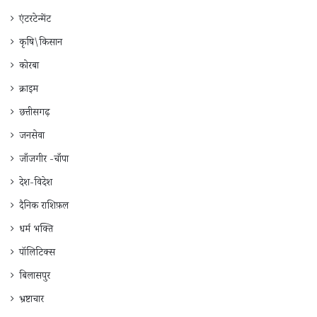
एंटरटेन्मेंट
कृषि\किसान
कोरबा
क्राइम
छत्तीसगढ़
जनसेवा
जाँजगीर -चाँपा
देश-विदेश
दैनिक राशिफ़ल
धर्म भक्ति
पॉलिटिक्स
बिलासपुर
भ्रष्टाचार