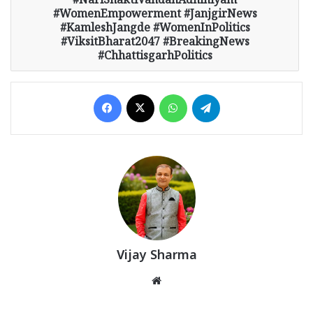
NariShaktiVandanAdhiniyam
#WomenEmpowerment #JanjgirNews
#KamleshJangde #WomenInPolitics
#ViksitBharat2047 #BreakingNews
#ChhattisgarhPolitics
Facebook
X
WhatsApp
Telegram
Vijay Sharma
Website