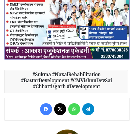
Sukma #NaxalRehabilitation
#BastarDevelopment #CMVishnuDevSai
#Chhattisgarh #Development
Facebook
X
WhatsApp
Telegram