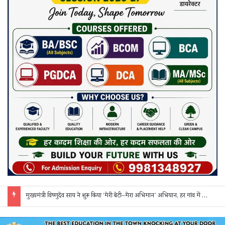
सक्ती: ₹90 लाख की ठगी का खुलासा, एक महिला समेत 3 आरोपी गिरफ्तार