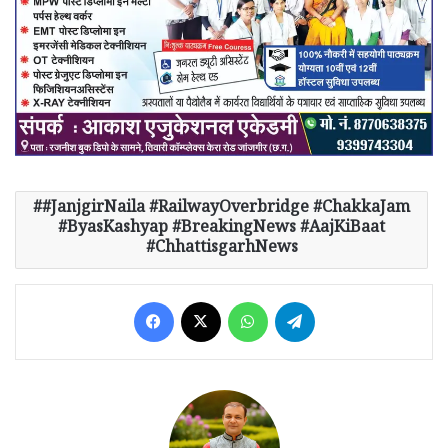
#JanjgirNaila #RailwayOverbridge #ChakkaJam
#ByasKashyap #BreakingNews #AajKiBaat
#ChhattisgarhNews
Facebook
X
WhatsApp
Telegram