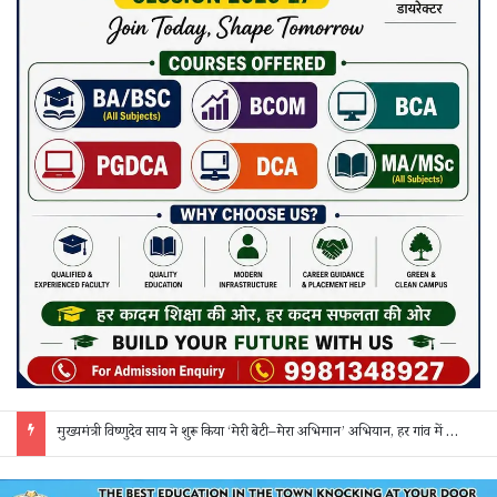
सक्ती: ₹90 लाख की ठगी का खुलासा, एक महिला समेत 3 आरोपी गिरफ्तार