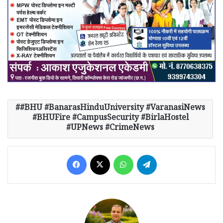
#BHU #BanarasHinduUniversity #VaranasiNews
#BHUFire #CampusSecurity #BirlaHostel
#UPNews #CrimeNews
Facebook
X
WhatsApp
Telegram