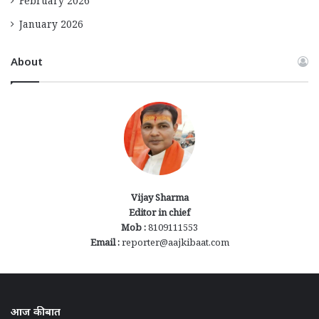
February 2026
January 2026
About
Vijay Sharma
Editor in chief
Mob :
8109111553
Email :
reporter@aajkibaat.com
आज की बात