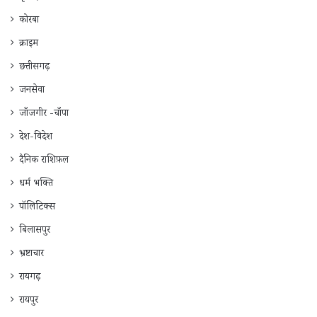
कोरबा
क्राइम
छत्तीसगढ़
जनसेवा
जाँजगीर -चाँपा
देश-विदेश
दैनिक राशिफ़ल
धर्म भक्ति
पॉलिटिक्स
बिलासपुर
भ्रष्टाचार
रायगढ़
रायपुर