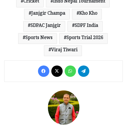
Cricket
Indo Nepal Tournament
Janjgir Champa
Kho Kho
SDPAC Janjgir
SDPF India
Sports News
Sports Trial 2026
Viraj Tiwari
Facebook
X
WhatsApp
Telegram