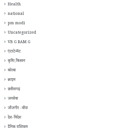
Health
national
pm modi
Uncategorized
VB G RAM G
एंटरटेन्मेंट
कृषि\किसान
कोरबा
क्राइम
छत्तीसगढ़
जनसेवा
जाँजगीर -चाँपा
देश-विदेश
दैनिक राशिफ़ल