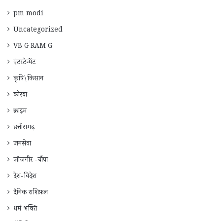
pm modi
Uncategorized
VB G RAM G
एंटरटेन्मेंट
कृषि\किसान
कोरबा
क्राइम
छत्तीसगढ़
जनसेवा
जाँजगीर -चाँपा
देश-विदेश
दैनिक राशिफ़ल
धर्म भक्ति