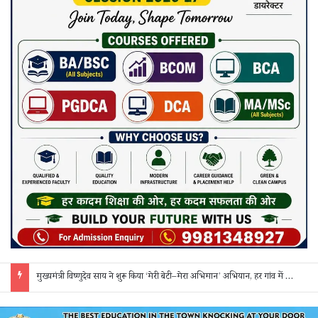
सक्ती: ₹90 लाख की ठगी का खुलासा, एक महिला समेत 3 आरोपी गिरफ्तार