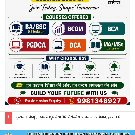
सक्ती: ₹90 लाख की ठगी का खुलासा, एक महिला समेत 3 आरोपी गिरफ्तार