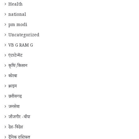
Health
national
pm modi
Uncategorized
VB G RAM G
एंटरटेन्मेंट
कृषि\किसान
कोरबा
क्राइम
छत्तीसगढ़
जनसेवा
जाँजगीर -चाँपा
देश-विदेश
दैनिक राशिफ़ल