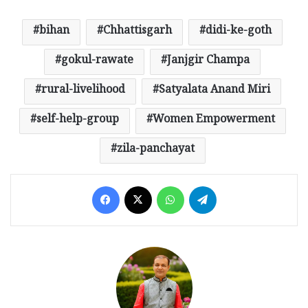
bihan
Chhattisgarh
didi-ke-goth
gokul-rawate
Janjgir Champa
rural-livelihood
Satyalata Anand Miri
self-help-group
Women Empowerment
zila-panchayat
Facebook
X
WhatsApp
Telegram