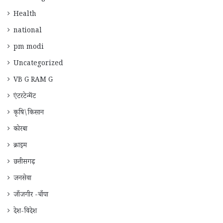
Health
national
pm modi
Uncategorized
VB G RAM G
एंटरटेन्मेंट
कृषि\किसान
कोरबा
क्राइम
छत्तीसगढ़
जनसेवा
जाँजगीर -चाँपा
देश-विदेश