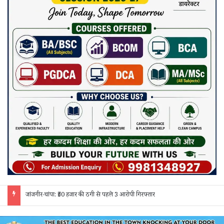
जांजगीर-नैला: अमेरिका के स्वामीनारायण मंदिर की तर्ज पर सजेगा नैला दुर्गोत्सव, 35 फीट ऊंची रत्नजड़ित मां दुर्गा प्रतिमा होगी आकर्षण