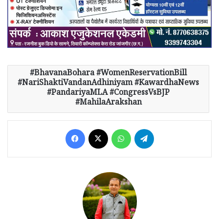
BhavanaBohara #WomenReservationBill
#NariShaktiVandanAdhiniyam #KawardhaNews
#PandariyaMLA #CongressVsBJP
#MahilaArakshan
Facebook
X
WhatsApp
Telegram