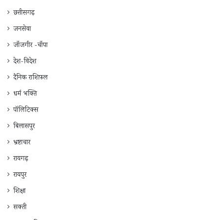
छत्तीसगढ़
जनसेवा
जाँजगीर -चाँपा
देश-विदेश
दैनिक राशिफ़ल
धर्म भक्ति
पॉलिटिक्स
बिलासपुर
भ्रष्टाचार
रायगढ़
रायपुर
शिक्षा
सक्ती