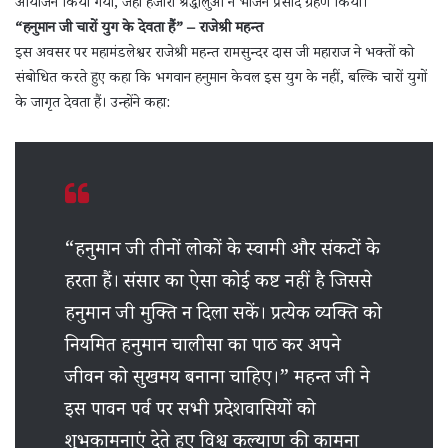
आयोजन किया गया, जहां हजारों श्रद्धालुओं ने भोजन प्रसाद ग्रहण किया।
“हनुमान जी चारों युग के देवता हैं” – राजेश्री महन्त
इस अवसर पर महामंडलेश्वर राजेश्री महन्त रामसुन्दर दास जी महाराज ने भक्तों को
संबोधित करते हुए कहा कि भगवान हनुमान केवल इस युग के नहीं, बल्कि चारों युगों
के जागृत देवता हैं। उन्होंने कहा:
“हनुमान जी तीनों लोकों के स्वामी और संकटों के
हरता हैं। संसार का ऐसा कोई कष्ट नहीं है जिससे
हनुमान जी मुक्ति न दिला सकें। प्रत्येक व्यक्ति को
नियमित हनुमान चालीसा का पाठ कर अपने
जीवन को सुखमय बनाना चाहिए।” महन्त जी ने
इस पावन पर्व पर सभी प्रदेशवासियों को
शुभकामनाएं देते हुए विश्व कल्याण की कामना