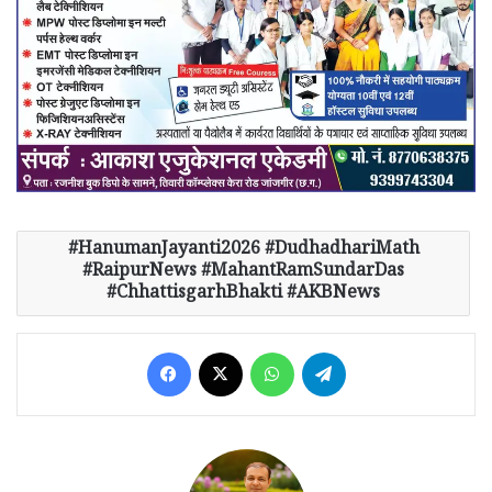
HanumanJayanti2026 #DudhadhariMath
#RaipurNews #MahantRamSundarDas
#ChhattisgarhBhakti #AKBNews
Facebook
X
WhatsApp
Telegram