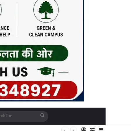
Search
for
Log In
Random Article
Sidebar