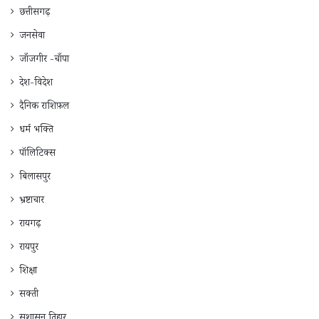
छत्तीसगढ़
जनसेवा
जाँजगीर -चाँपा
देश-विदेश
दैनिक राशिफ़ल
धर्म भक्ति
पॉलिटिक्स
बिलासपुर
भ्रष्टाचार
रायगढ़
रायपुर
शिक्षा
सक्ती