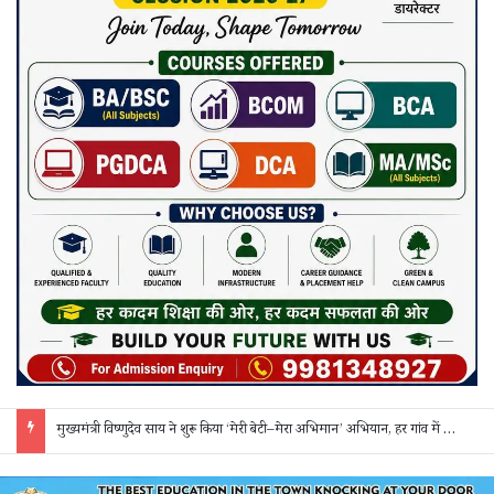
सक्ती: ₹90 लाख की ठगी का खुलासा, एक महिला समेत 3 आरोपी गिरफ्तार