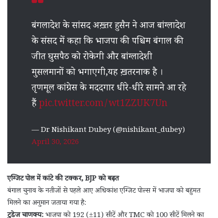
बंगलादेश के सांसद अख़्तर हुसैन ने आज बांग्लादेश
के संसद में कहा कि भाजपा की पश्चिम बंगाल की
जीत घुसपैठ को रोकेगी और बांग्लादेशी
मुसलमानों को भगाएगी,यह ख़तरनाक है ।
तृणमूल कांग्रेस के मददगार धीरे-धीरे सामने आ रहे
हैं
pic.twitter.com/wt1ZZUK7Un
— Dr Nishikant Dubey (@nishikant_dubey)
April 30, 2026
एग्जिट पोल में कांटे की टक्कर, BJP को बढ़त
बंगाल चुनाव के नतीजों से पहले आए अधिकांश एग्जिट पोल्स में भाजपा को बहुमत
मिलने का अनुमान जताया गया है:
टुडेज चाणक्य:
भाजपा को 192 (±11) सीटें और TMC को 100 सीटें मिलने का