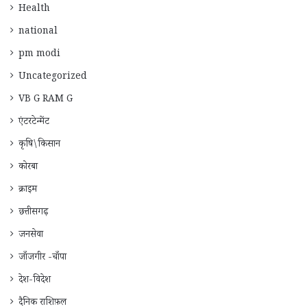
Health
national
pm modi
Uncategorized
VB G RAM G
एंटरटेन्मेंट
कृषि\किसान
कोरबा
क्राइम
छत्तीसगढ़
जनसेवा
जाँजगीर -चाँपा
देश-विदेश
दैनिक राशिफ़ल