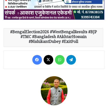
BengalElection2026 #WestBengalResults #BJP
#TMC #Bangladesh #AkhtarHossain
#NishikantDubey #ExitPoll
Facebook
X
WhatsApp
Telegram