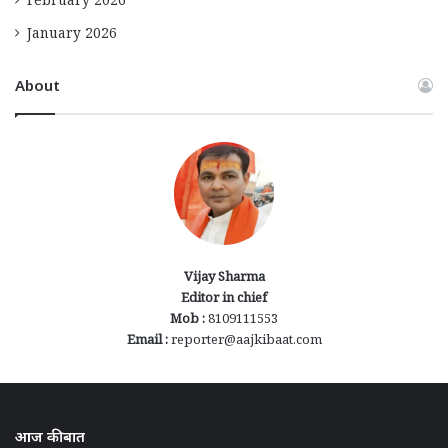
February 2026
January 2026
About
Vijay Sharma
Editor in chief
Mob :
8109111553
Email :
reporter@aajkibaat.com
आज की बात