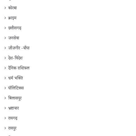
कोरबा
क्राइम
छत्तीसगढ़
जनसेवा
जाँजगीर -चाँपा
देश-विदेश
दैनिक राशिफ़ल
धर्म भक्ति
पॉलिटिक्स
बिलासपुर
भ्रष्टाचार
रायगढ़
रायपुर