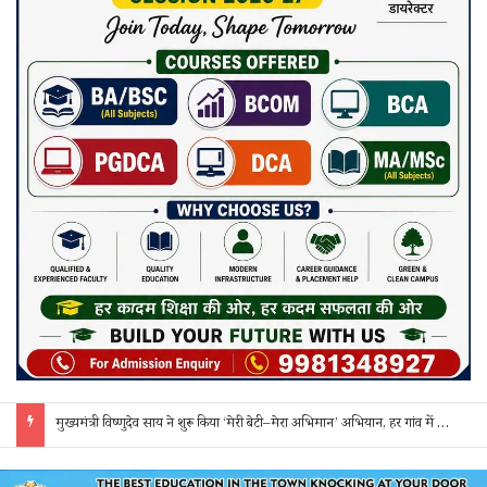
सक्ती: ₹90 लाख की ठगी का खुलासा, एक महिला समेत 3 आरोपी गिरफ्तार